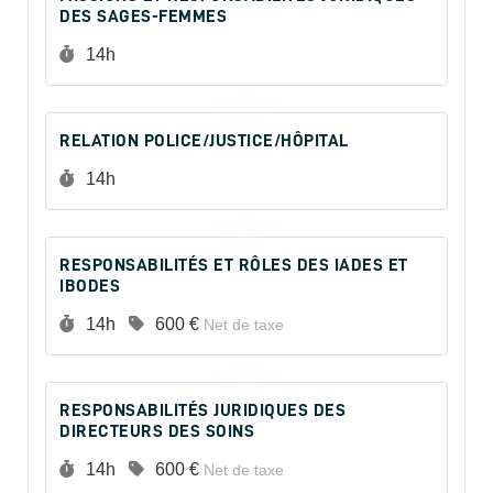
DES SAGES-FEMMES
Durée :
14h
RELATION POLICE/JUSTICE/HÔPITAL
Durée :
14h
RESPONSABILITÉS ET RÔLES DES IADES ET
IBODES
Durée :
Prix :
14h
600 €
Net de taxe
RESPONSABILITÉS JURIDIQUES DES
DIRECTEURS DES SOINS
Durée :
Prix :
14h
600 €
Net de taxe