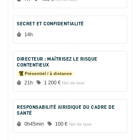
SECRET ET CONFIDENTIALITÉ
Durée :
14h
DIRECTEUR : MAÎTRISEZ LE RISQUE
CONTENTIEUX
Présentiel / à distance
Durée :
Prix :
21h
1 200 €
Net de taxe
RESPONSABILITÉ JURIDIQUE DU CADRE DE
SANTÉ
Durée :
Prix :
0h45min
100 €
Net de taxe