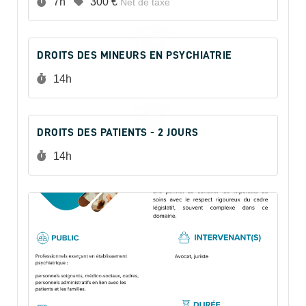
Durée :
Prix :
7h
300 €
Net de taxe
DROITS DES MINEURS EN PSYCHIATRIE
Durée :
14h
DROITS DES PATIENTS - 2 JOURS
Durée :
14h