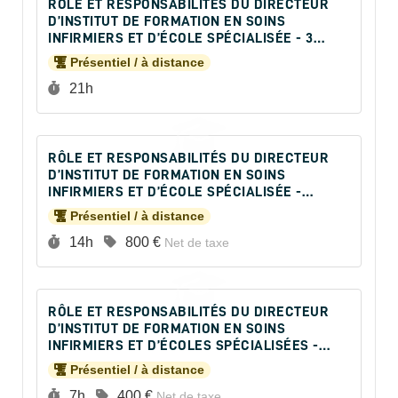
RÔLE ET RESPONSABILITÉS DU DIRECTEUR
D’INSTITUT DE FORMATION EN SOINS
INFIRMIERS ET D’ÉCOLE SPÉCIALISÉE - 3
JOURS
Présentiel / à distance
Durée :
21h
RÔLE ET RESPONSABILITÉS DU DIRECTEUR
D’INSTITUT DE FORMATION EN SOINS
INFIRMIERS ET D’ÉCOLE SPÉCIALISÉE -
NIVEAU I
Présentiel / à distance
Durée :
Prix :
14h
800 €
Net de taxe
RÔLE ET RESPONSABILITÉS DU DIRECTEUR
D’INSTITUT DE FORMATION EN SOINS
INFIRMIERS ET D’ÉCOLES SPÉCIALISÉES -
NIVEAU II
Présentiel / à distance
Durée :
Prix :
7h
400 €
Net de taxe