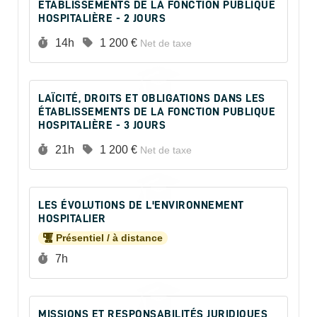
ÉTABLISSEMENTS DE LA FONCTION PUBLIQUE
HOSPITALIÈRE - 2 JOURS
Durée :
Prix :
14h
1 200 €
Net de taxe
LAÏCITÉ, DROITS ET OBLIGATIONS DANS LES
ÉTABLISSEMENTS DE LA FONCTION PUBLIQUE
HOSPITALIÈRE - 3 JOURS
Durée :
Prix :
21h
1 200 €
Net de taxe
LES ÉVOLUTIONS DE L'ENVIRONNEMENT
HOSPITALIER
Présentiel / à distance
Durée :
7h
MISSIONS ET RESPONSABILITÉS JURIDIQUES