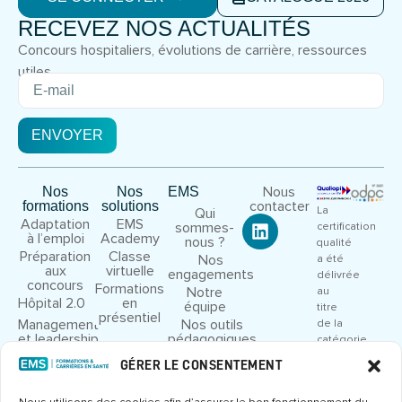
RECEVEZ NOS ACTUALITÉS
Concours hospitaliers, évolutions de carrière, ressources
utiles.
ENVOYER
Nous
Nos
Nos
EMS
contacter
formations
solutions
La
Qui
Adaptation
EMS
sommes-
certification
à l’emploi
Academy
nous ?
qualité
Préparation
Classe
Nos
a été
aux
virtuelle
engagements
délivrée
concours
Formations
Notre
au
Hôpital 2.0
en
équipe
titre
présentiel
Management
Nos outils
de la
et leadership
pédagogiques
catégorie
Droit et
Nous
d’action
GÉRER LE CONSENTEMENT
cadre
rejoindre
suivante
juridique
: