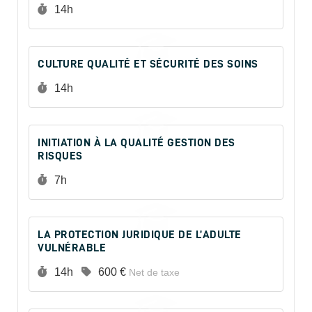
Durée :
14h
CULTURE QUALITÉ ET SÉCURITÉ DES SOINS
Durée :
14h
INITIATION À LA QUALITÉ GESTION DES
RISQUES
Durée :
7h
LA PROTECTION JURIDIQUE DE L’ADULTE
VULNÉRABLE
Durée :
Prix :
14h
600 €
Net de taxe