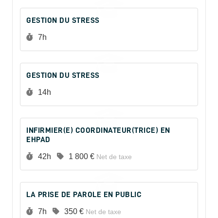
GESTION DU STRESS
Durée :
7h
GESTION DU STRESS
Durée :
14h
INFIRMIER(E) COORDINATEUR(TRICE) EN
EHPAD
Durée :
Prix :
42h
1 800 €
Net de taxe
LA PRISE DE PAROLE EN PUBLIC
Durée :
Prix :
7h
350 €
Net de taxe