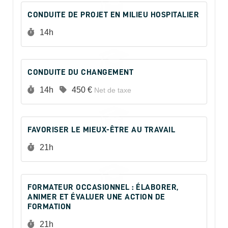
CONDUITE DE PROJET EN MILIEU HOSPITALIER
Durée :
14h
CONDUITE DU CHANGEMENT
Durée :
Prix :
14h
450 €
Net de taxe
FAVORISER LE MIEUX-ÊTRE AU TRAVAIL
Durée :
21h
FORMATEUR OCCASIONNEL : ÉLABORER,
ANIMER ET ÉVALUER UNE ACTION DE
FORMATION
Durée :
21h