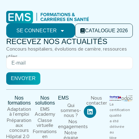
SE CONNECTER
CATALOGUE 2026
RECEVEZ NOS ACTUALITÉS
Concours hospitaliers, évolutions de carrière, ressources
utiles.
ENVOYER
Nous
Nos
Nos
EMS
contacter
formations
solutions
La
Qui
Adaptation
EMS
sommes-
certification
à l’emploi
Academy
nous ?
qualité
Préparation
Classe
Nos
a été
aux
virtuelle
engagements
délivrée
concours
Formations
Notre
au
Hôpital 2.0
en
équipe
titre