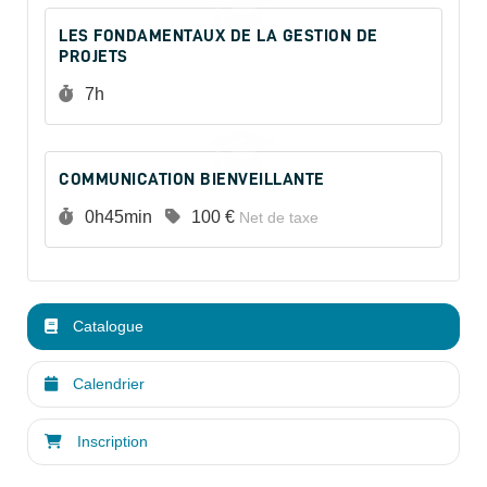
LES FONDAMENTAUX DE LA GESTION DE
PROJETS
Durée :
7h
COMMUNICATION BIENVEILLANTE
Durée :
Prix :
0h45min
100 €
Net de taxe
Catalogue
Calendrier
Inscription