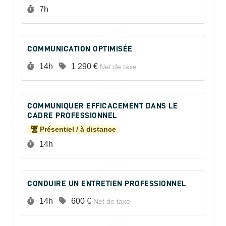
Durée :
7h
COMMUNICATION OPTIMISÉE
Durée :
Prix :
14h
1 290 €
Net de taxe
COMMUNIQUER EFFICACEMENT DANS LE
CADRE PROFESSIONNEL
Présentiel / à distance
Durée :
14h
CONDUIRE UN ENTRETIEN PROFESSIONNEL
Durée :
Prix :
14h
600 €
Net de taxe