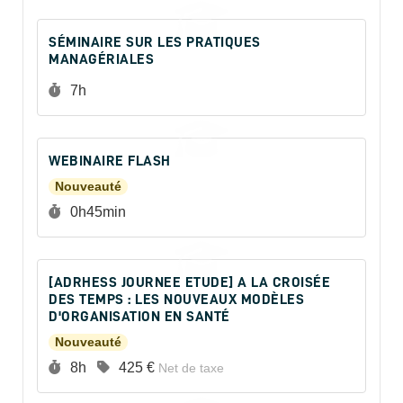
SÉMINAIRE SUR LES PRATIQUES
MANAGÉRIALES
Durée :
7h
WEBINAIRE FLASH
Nouveauté
Durée :
0h45min
[ADRHESS JOURNEE ETUDE] A LA CROISÉE
DES TEMPS : LES NOUVEAUX MODÈLES
D'ORGANISATION EN SANTÉ
Nouveauté
Durée :
Prix :
8h
425 €
Net de taxe