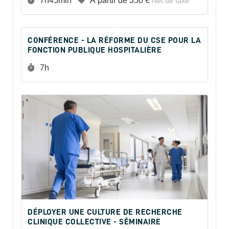
7h45min
À partir de
350 €
Net de taxe
CONFÉRENCE - LA RÉFORME DU CSE POUR LA
FONCTION PUBLIQUE HOSPITALIÈRE
Durée :
7h
DÉPLOYER UNE CULTURE DE RECHERCHE
CLINIQUE COLLECTIVE - SÉMINAIRE