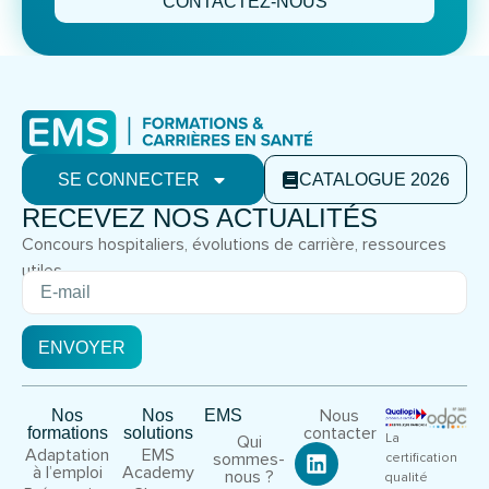
CONTACTEZ-NOUS
SE CONNECTER
CATALOGUE 2026
RECEVEZ NOS ACTUALITÉS
Concours hospitaliers, évolutions de carrière, ressources
utiles.
ENVOYER
Nous
Nos
Nos
EMS
contacter
formations
solutions
La
Qui
Adaptation
EMS
sommes-
certification
à l’emploi
Academy
nous ?
qualité