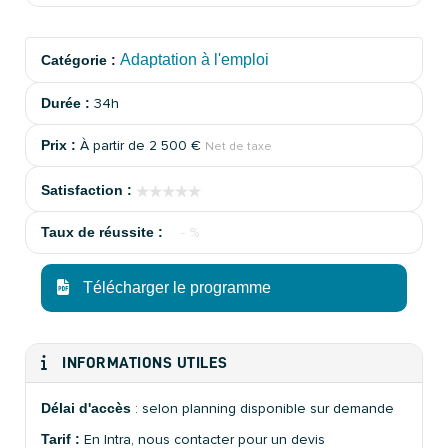
Adaptation à l'emploi
Catégorie :
Durée :
34h
Prix :
À partir de
2 500 €
Net de taxe
★★★★★
★★★★★
Satisfaction :
Taux de réussite :
- %
Télécharger le programme
INFORMATIONS UTILES
Délai d'accès
: selon planning disponible sur demande
Tarif :
En Intra, nous contacter pour un devis