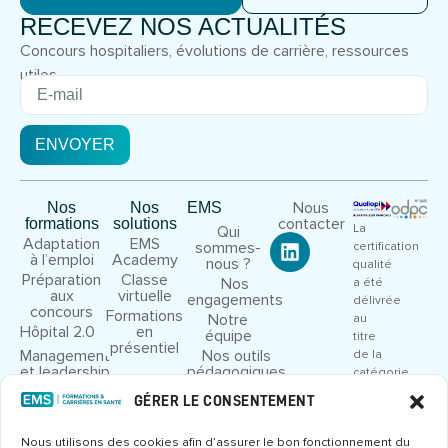
RECEVEZ NOS ACTUALITÉS
Concours hospitaliers, évolutions de carrière, ressources
utiles.
ENVOYER
Nous
Nos
Nos
EMS
contacter
formations
solutions
La
Qui
Adaptation
EMS
sommes-
certification
à l’emploi
Academy
nous ?
qualité
Préparation
Classe
Nos
a été
aux
virtuelle
engagements
délivrée
concours
Formations
Notre
au
Hôpital 2.0
en
équipe
titre
présentiel
Management
Nos outils
de la
et leadership
pédagogiques
catégorie
Droit et
Nous
d’action
GÉRER LE CONSENTEMENT
cadre
rejoindre
suivante
juridique
:
Congrès et
Nous utilisons des cookies afin d’assurer le bon fonctionnement du
ACTIONS