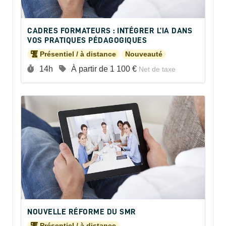
CADRES FORMATEURS : INTÉGRER L’IA DANS
VOS PRATIQUES PÉDAGOGIQUES
Présentiel / à distance
Nouveauté
Durée :
Prix :
14h
À partir de
1 100 €
Net de taxe
NOUVELLE RÉFORME DU SMR
Présentiel / à distance