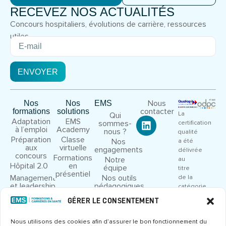
RECEVEZ NOS ACTUALITÉS
Concours hospitaliers, évolutions de carrière, ressources
utiles.
ENVOYER
Nous
Nos
Nos
EMS
contacter
formations
solutions
La
Qui
Adaptation
EMS
sommes-
certification
à l’emploi
Academy
nous ?
qualité
Préparation
Classe
Nos
a été
aux
virtuelle
engagements
délivrée
concours
Formations
Notre
au
Hôpital 2.0
en
équipe
titre
présentiel
Management
Nos outils
de la
et leadership
pédagogiques
catégorie
Droit et
Nous
d’action
GÉRER LE CONSENTEMENT
cadre
rejoindre
suivante
juridique
:
Congrès et
Nous utilisons des cookies afin d’assurer le bon fonctionnement du
ACTIONS