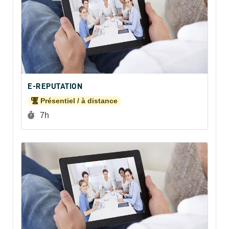
E-REPUTATION
Présentiel / à distance
Durée :
7h