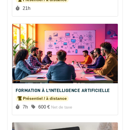
Durée :
21h
FORMATION À L'INTELLIGENCE ARTIFICIELLE
Présentiel / à distance
Durée :
Prix :
7h
600 €
Net de taxe